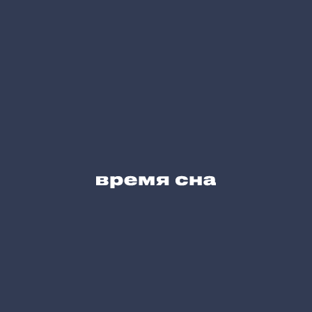
Сервис для Вас
Блог
Карта сайта
Позвоните нам
+7 (495) 215-05-61
Напишите нам
hello@vremyasna.ru
Время работы
Пн-Вс 10.00-21.00
Записатся в шоу-рум
Принимаем к оплате