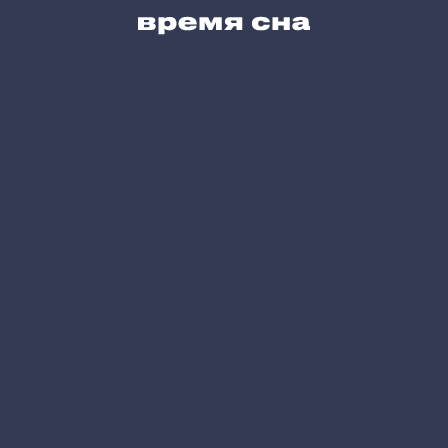
Блог
Карта сайта
Позвоните нам
+7 (495) 215-05-61
Напишите нам
hello@vremyasna.ru
Время работы
Пн-Вс 10.00-21.00
Записатся в шоу-рум
Принимаем к оплате