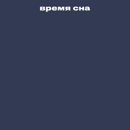
Сервис для Вас
Блог
Карта сайта
Позвоните нам
+7 (495) 215-05-61
Напишите нам
hello@vremyasna.ru
Время работы
Пн-Вс 10.00-21.00
Записатся в шоу-рум
Принимаем к оплате