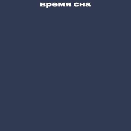
Карта сайта
Позвоните нам
+7 (495) 215-05-61
Напишите нам
hello@vremyasna.ru
Время работы
Пн-Вс 10.00-21.00
Записатся в шоу-рум
Принимаем к оплате