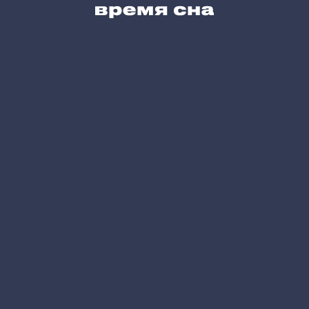
Карта сайта
Позвоните нам
+7 (495) 215-05-61
Напишите нам
hello@vremyasna.ru
Время работы
Пн-Вс 10.00-21.00
Записатся в шоу-рум
Принимаем к оплате