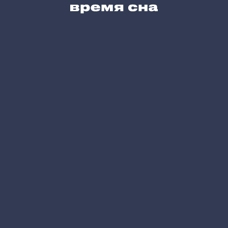
Карта сайта
Позвоните нам
+7 (495) 215-05-61
Напишите нам
hello@vremyasna.ru
Время работы
Пн-Вс 10.00-21.00
Записатся в шоу-рум
Принимаем к оплате