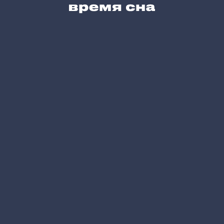
Карта сайта
Позвоните нам
+7 (495) 215-05-61
Напишите нам
hello@vremyasna.ru
Время работы
Пн-Вс 10.00-21.00
Записатся в шоу-рум
Принимаем к оплате