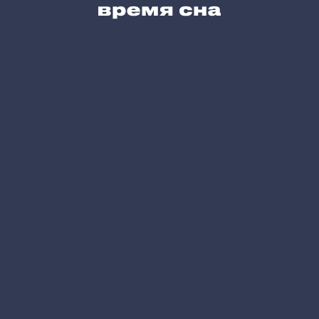
Карта сайта
Позвоните нам
+7 (495) 215-05-61
Напишите нам
hello@vremyasna.ru
Время работы
Пн-Вс 10.00-21.00
Записатся в шоу-рум
Принимаем к оплате