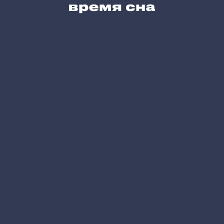
Карта сайта
Позвоните нам
+7 (495) 215-05-61
Напишите нам
hello@vremyasna.ru
Время работы
Пн-Вс 10.00-21.00
Записатся в шоу-рум
Принимаем к оплате