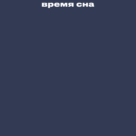
Карта сайта
Позвоните нам
+7 (495) 215-05-61
Напишите нам
hello@vremyasna.ru
Время работы
Пн-Вс 10.00-21.00
Записатся в шоу-рум
Принимаем к оплате