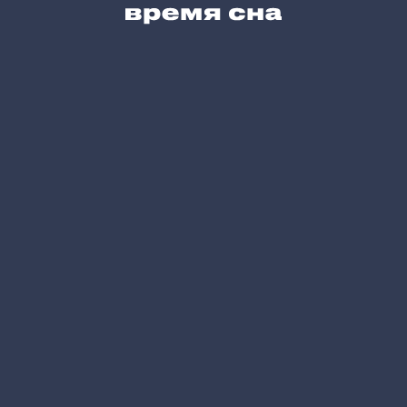
Карта сайта
Позвоните нам
+7 (495) 215-05-61
Напишите нам
hello@vremyasna.ru
Время работы
Пн-Вс 10.00-21.00
Записатся в шоу-рум
Принимаем к оплате