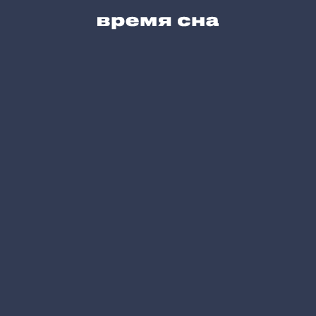
Сервис для Вас
Блог
Карта сайта
Позвоните нам
+7 (495) 215-05-61
Напишите нам
hello@vremyasna.ru
Время работы
Пн-Вс 10.00-21.00
Записатся в шоу-рум
Принимаем к оплате