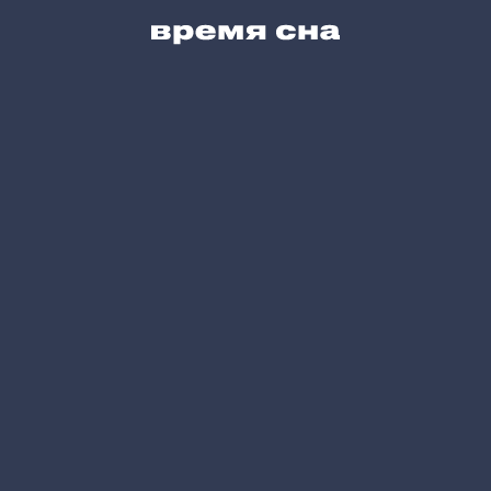
Сервис для Вас
Блог
Карта сайта
Позвоните нам
+7 (495) 215-05-61
Напишите нам
hello@vremyasna.ru
Время работы
Пн-Вс 10.00-21.00
Записатся в шоу-рум
Принимаем к оплате