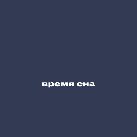
Дизайнерам
Сервис для Вас
Блог
Карта сайта
Позвоните нам
+7 (495) 215-05-61
Напишите нам
hello@vremyasna.ru
Время работы
Пн-Вс 10.00-21.00
Записатся в шоу-рум
Принимаем к оплате